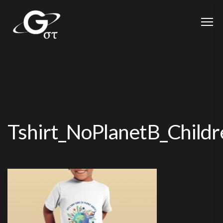
Tshirt_NoPlanetB_Child