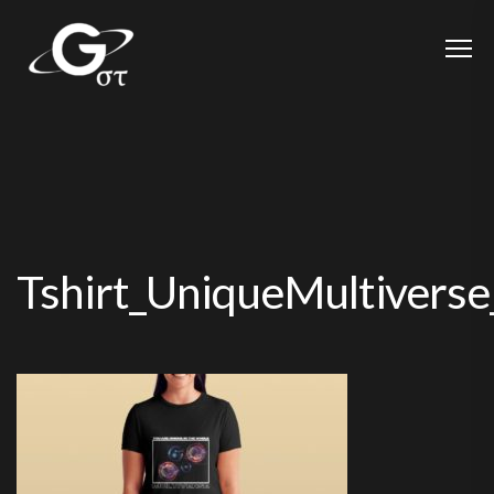
Tshirt_UniqueMultivers